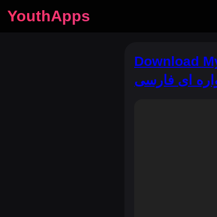
YouthApps
Download My TV - Play