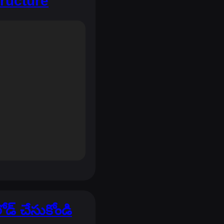
tructure
ోడ్ చేసుకోండి