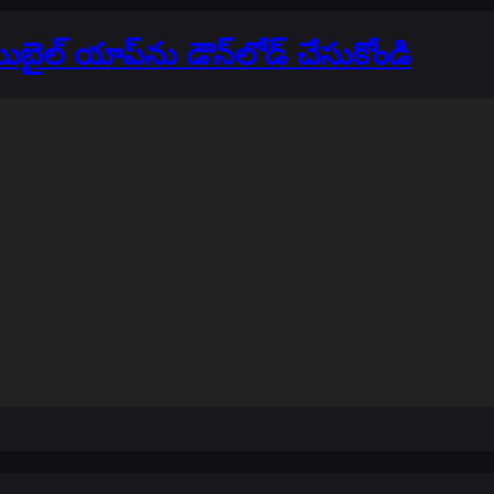
ొబైల్ యాప్‌ను డౌన్‌లోడ్ చేసుకోండి