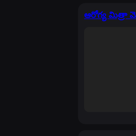
ఆరోగ్య మిత్రా మ