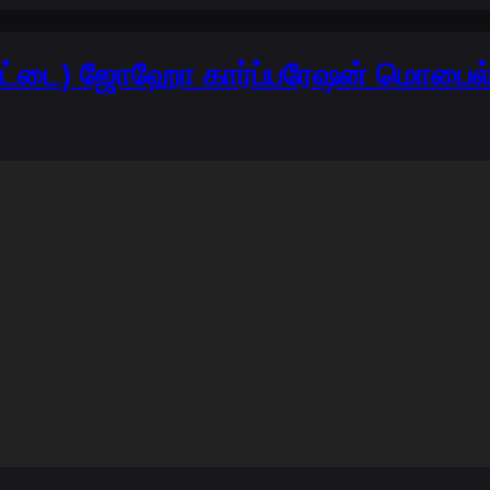
ரட்டை) ஜோஹோ கார்ப்பரேஷன் மொபைல் 