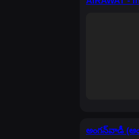
AIRAWAT - In
అంగన్‌వాడీ (ఆం