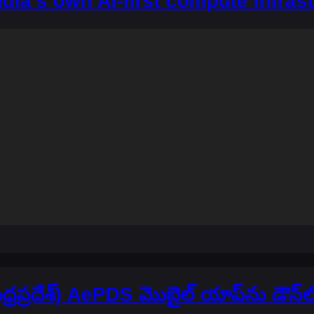
dia’s own AI-first compute infras
ధ్రప్రదేశ్) AePDS మొబైల్ యాప్‌ను డౌన్‌ల