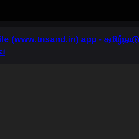
e (www.tnsand.in) app - தமிழ்நாட
ை